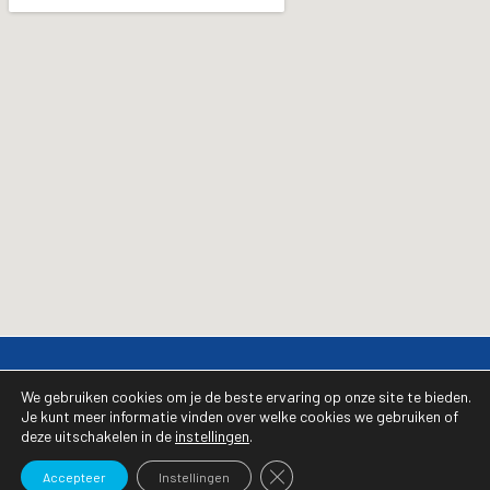
Copyright © 2026
Installatiebedrijf Lammerts
We gebruiken cookies om je de beste ervaring op onze site te bieden.
onderdeel van
Nordic Climate Group
Je kunt meer informatie vinden over welke cookies we gebruiken of
deze uitschakelen in de
instellingen
.
Dit is Media
Sluit AVG/GDPR cookie banner
Accepteer
Instellingen