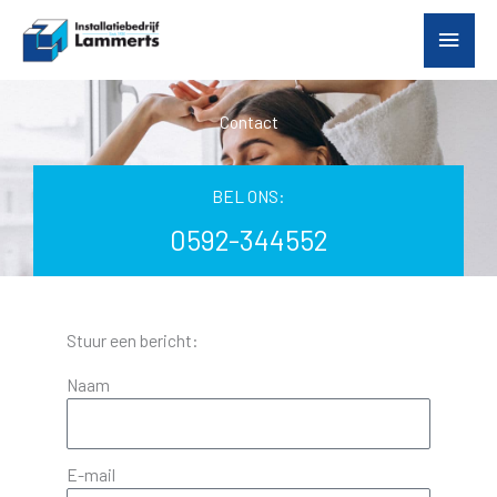
Ga
Hoof
naar
de
inhoud
Contact
BEL ONS:
0592-344552
Stuur een bericht:
Naam
E-mail