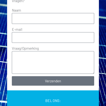
Vragen?
Naam
E-mail
Vraag/Opmerking
Verzenden
BEL ONS: